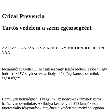
Crizal Prevencia
Tartós védelem a szem egészségéért
AZ UV SUGÁRZÁS ÉS A KÉK FÉNY MINDENHOL JELEN
VAN
Időjárástól függetlenül (napsütéses vagy felhős időben, esőben vagy
hóban) az UV sugárzás és az ibolya-kék fény káros a szemünk
egészségére.
Bármilyen helyiségben is vagyunk, az ibolya-kék fénynek káros
hatása van szemünkre. Az ibolya-kék fény a LED lámpák és a
fluoreszkáló fényforrások fényének alkotóeleme, melyet a legtöbb