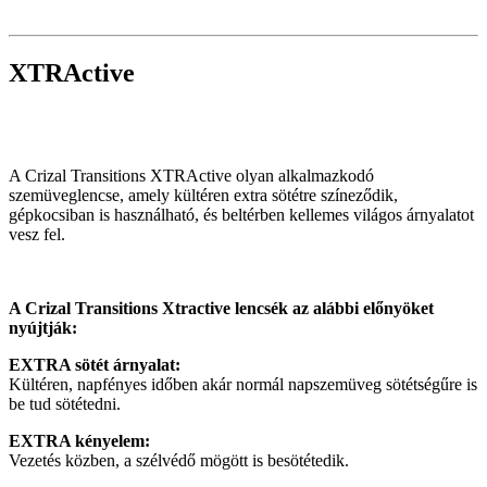
XTRActive
A Crizal Transitions XTRActive olyan alkalmazkodó
szemüveglencse, amely kültéren extra sötétre színeződik,
gépkocsiban is használható, és beltérben kellemes világos árnyalatot
vesz fel.
A Crizal Transitions Xtractive lencsék az alábbi előnyöket
nyújtják:
EXTRA sötét árnyalat:
Kültéren, napfényes időben akár normál napszemüveg sötétségűre is
be tud sötétedni.
EXTRA kényelem:
Vezetés közben, a szélvédő mögött is besötétedik.