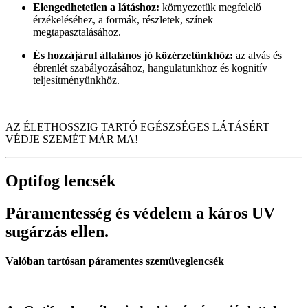
Elengedhetetlen a látáshoz:
környezetük megfelelő
érzékeléséhez, a formák, részletek, színek
megtapasztalásához.
És hozzájárul általános jó közérzetünkhöz:
az alvás és
ébrenlét szabályozásához, hangulatunkhoz és kognitív
teljesítményünkhöz.
AZ ÉLETHOSSZIG TARTÓ EGÉSZSÉGES LÁTÁSÉRT
VÉDJE SZEMÉT MÁR MA!
Optifog lencsék
Páramentesség és védelem a káros UV
sugárzás ellen.
Valóban tartósan páramentes szemüveglencsék