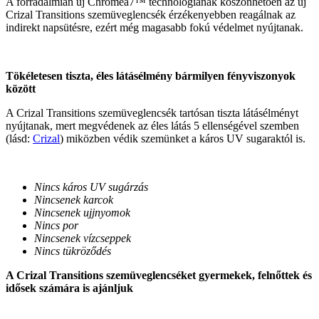
A forradalmian új Chromea7™ technológiának köszönhetően az új
Crizal Transitions szemüveglencsék érzékenyebben reagálnak az
indirekt napsütésre, ezért még magasabb fokú védelmet nyújtanak.
Tökéletesen tiszta, éles látásélmény bármilyen fényviszonyok
között
A Crizal Transitions szemüveglencsék tartósan tiszta látásélményt
nyújtanak, mert megvédenek az éles látás 5 ellenségével szemben
(lásd:
Crizal
) miközben védik szemünket a káros UV sugaraktól is.
Nincs káros UV sugárzás
Nincsenek karcok
Nincsenek ujjnyomok
Nincs por
Nincsenek vízcseppek
Nincs tükröződés
A Crizal Transitions szemüveglencséket gyermekek, felnőttek és
idősek számára is ajánljuk