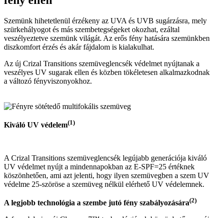
Szemünk hihetetlenül érzékeny az UVA és UVB sugárzásra, mely
szürkehályogot és más szembetegségeket okozhat, ezáltal
veszélyeztetve szemünk világát. Az erős fény hatására szemünkben
diszkomfort érzés és akár fájdalom is kialakulhat.
Az új Crizal Transitions szemüveglencsék védelmet nyújtanak a
veszélyes UV sugarak ellen és közben tökéletesen alkalmazkodnak
a változó fényviszonyokhoz.
(1)
Kiváló UV védelem
A Crizal Transitions szemüveglencsék legújabb generációja kiváló
UV védelmet nyújt a mindennapokban az E-SPF=25 értéknek
köszönhetően, ami azt jelenti, hogy ilyen szemüvegben a szem UV
védelme 25-szöröse a szemüveg nélkül elérhető UV védelemnek.
(2)
A legjobb technológia a szembe jutó fény szabályozására