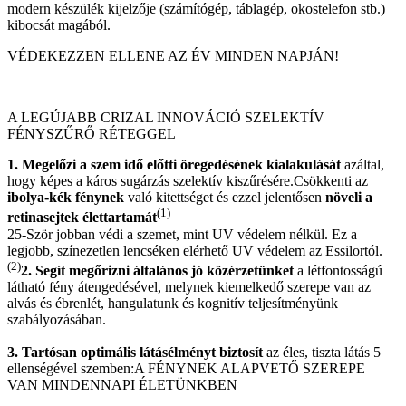
modern készülék kijelzője (számítógép, táblagép, okostelefon stb.)
kibocsát magából.
VÉDEKEZZEN ELLENE AZ ÉV MINDEN NAPJÁN!
A LEGÚJABB CRIZAL INNOVÁCIÓ SZELEKTÍV
FÉNYSZŰRŐ RÉTEGGEL
1.
Megelőzi a szem idő előtti öregedésének kialakulását
azáltal,
hogy képes a káros sugárzás szelektív kiszűrésére.Csökkenti az
ibolya-kék fénynek
való kitettséget és ezzel jelentősen
növeli a
(1)
retinasejtek élettartamát
25-Ször jobban védi a szemet, mint UV védelem nélkül. Ez a
legjobb, színezetlen lencséken elérhető UV védelem az Essilortól.
(2)
2.
Segít megőrizni általános jó közérzetünket
a létfontosságú
látható fény átengedésével, melynek kiemelkedő szerepe van az
alvás és ébrenlét, hangulatunk és kognitív teljesítményünk
szabályozásában.
3.
Tartósan optimális látásélményt biztosít
az éles, tiszta látás 5
ellenségével szemben:
A FÉNYNEK ALAPVETŐ SZEREPE
VAN MINDENNAPI ÉLETÜNKBEN