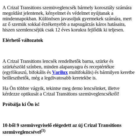
A Crizal Transitions szemüveglencsék bármely korosztály számára
megoldást jelentenek, kényelmet és védelmet nyújtanak a
mindennapokban. Különösen javasoljuk gyermekek számára, mert
az ő szemük sokkal érzékenyebb a napsugárzás káros hatásaira,
hiszen szemlencséjük csak 12 éves korukra fejlődik ki teljesen.
Elérhető változatok
A Crizal Transitions lencsék rendelhetők barna, szürke és
szürkészöld színben, minden alapanyagra és receptértékre
(egyfókuszú, bifokális és
Varilux
multifokális) és bármilyen keretbe
beilleszthetők, még a legdivatosabb keretekbe is.
Ha Ön többre vágyik, tekintse meg demo lencséinket, illetve
kérdezze optikusát a Crizal Transitions szemüveglencsékről!
Próbálja ki Ön is!
10-ből 9 szemüvegviselő elégedett az új Crizal Transitions
(3)
szemüveglencsével