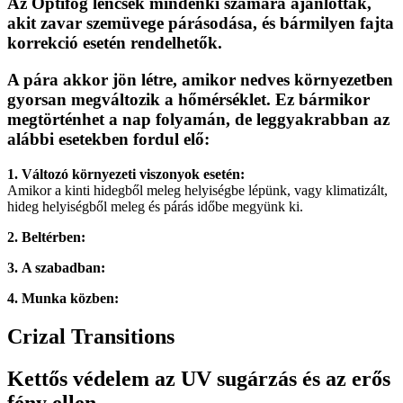
Az Optifog lencsék mindenki számára ajánlottak,
akit zavar szemüvege párásodása, és bármilyen fajta
korrekció esetén rendelhetők.
A pára akkor jön létre, amikor nedves környezetben
gyorsan megváltozik a hőmérséklet. Ez bármikor
megtörténhet a nap folyamán, de leggyakrabban az
alábbi esetekben fordul elő:
1. Változó környezeti viszonyok esetén:
Amikor a kinti hidegből meleg helyiségbe lépünk, vagy klimatizált,
hideg helyiségből meleg és párás időbe megyünk ki.
2. Beltérben:
3.
A szabadban:
4. Munka közben:
Crizal Transitions
Kettős védelem az UV sugárzás és az erős
fény ellen