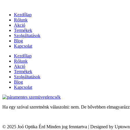
Ugrás
a
Kezdőlap
tartalomhoz
Rólunk
Akció
Termékek
Szolgáltatások
Blog
Kapcsolat
Kezdőlap
Rólunk
Akció
Termékek
Szolgáltatások
Blog
Kapcsolat
Ha egy szóval szeretnénk válaszolni: nem. De bővebben elmagyarázz
© 2025 Joó Optika Érd Minden jog fenntartva | Designed by Uptow